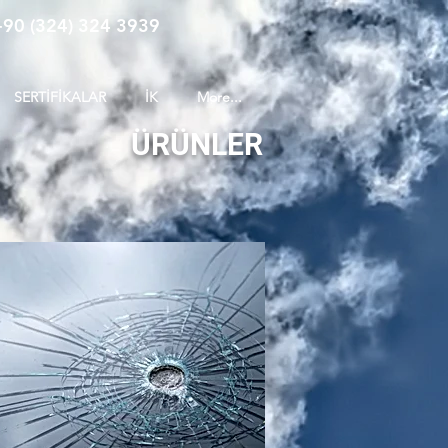
+90 (324) 324 3939
SERTİFİKALAR
İK
More...
ÜRÜNLER