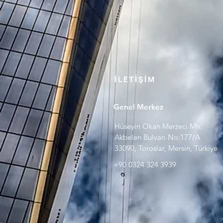
İLETİŞİM
Genel Merkez
Hüseyin Okan Merzeci Mh.
Akbelen Bulvarı No:177/A
33090, Toroslar, Mersin, Türkiye
+90 0324 324 3939