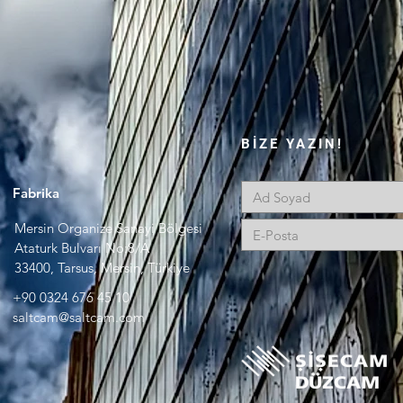
BİZE YAZIN!
Fabrika
Mersin Organize Sanayi Bölgesi
Ataturk Bulvarı No:8/A
33400, Tarsus, Mersin, Türkiye
+90 0324 676 45 10
saltcam@saltcam.com